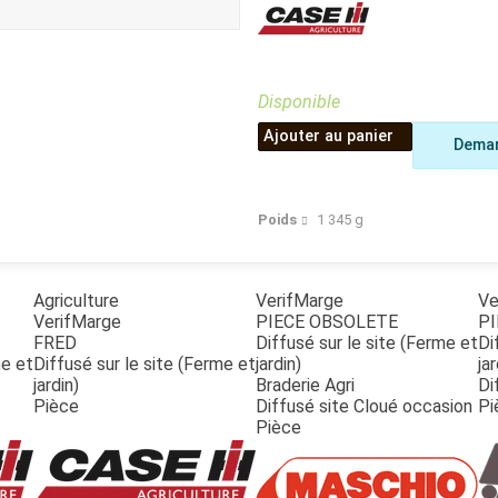
Benne
Sécateur
Plateau
Perche sécateur
Remorque bagagere
Tronçonneuse
Bineuse
Disponible
Accessoires
Ajouter au panier
Deman
Poids
1 345
g
Agriculture
VerifMarge
Ve
VerifMarge
PIECE OBSOLETE
PI
FRED
Diffusé sur le site (Ferme et
Di
me et
Diffusé sur le site (Ferme et
jardin)
jar
jardin)
Braderie Agri
Di
Pièce
Diffusé site Cloué occasion
Pi
Pièce