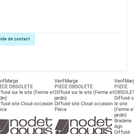
de de contact
rifMarge
VerifMarge
VerifMar
ECE OBSOLETE
PIECE OBSOLETE
PIECE
ffusé sur le site (Ferme et
Diffusé sur le site (Ferme et
OBSOLE
din)
jardin)
Diffusé s
ffusé site Cloué occasion
Diffusé site Cloué occasion
le site
èce
Pièce
(Ferme e
jardin)
Braderie
Agri
Diffusé