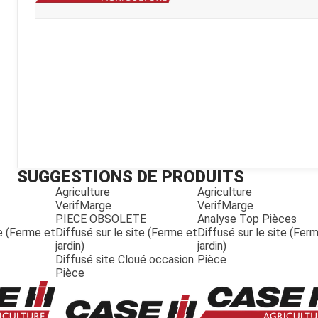
Kubota
Broyeur thermique
Broyeur électrique
SUGGESTIONS DE PRODUITS
Agriculture
Agriculture
VerifMarge
VerifMarge
PIECE OBSOLETE
Analyse Top Pièces
te (Ferme et
Diffusé sur le site (Ferme et
Diffusé sur le site (Fer
jardin)
jardin)
Diffusé site Cloué occasion
Pièce
Pièce