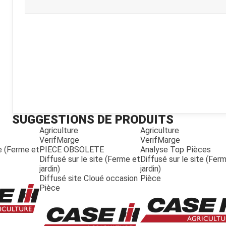
Kubota
Broyeur thermique
Broyeur électrique
SUGGESTIONS DE PRODUITS
Agriculture
Agriculture
VerifMarge
VerifMarge
te (Ferme et
PIECE OBSOLETE
Analyse Top Pièces
Diffusé sur le site (Ferme et
Diffusé sur le site (Fer
jardin)
jardin)
Diffusé site Cloué occasion
Pièce
Pièce