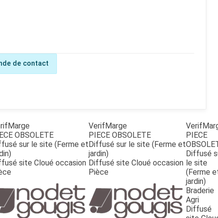
de de contact
rifMarge
VerifMarge
VerifMar
ECE OBSOLETE
PIECE OBSOLETE
PIECE
ffusé sur le site (Ferme et
Diffusé sur le site (Ferme et
OBSOLE
din)
jardin)
Diffusé s
ffusé site Cloué occasion
Diffusé site Cloué occasion
le site
èce
Pièce
(Ferme e
jardin)
Braderie
Agri
Diffusé