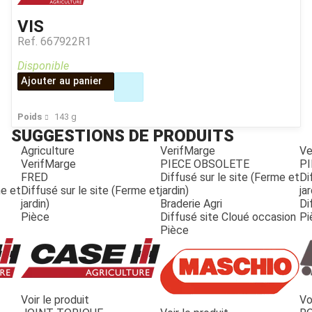
VIS
Ref.
667922R1
Disponible
Ajouter au panier
Poids
143
g
SUGGESTIONS DE PRODUITS
Agriculture
VerifMarge
Ve
VerifMarge
PIECE OBSOLETE
PI
FRED
Diffusé sur le site (Ferme et
Di
me et
Diffusé sur le site (Ferme et
jardin)
jar
jardin)
Braderie Agri
Di
Pièce
Diffusé site Cloué occasion
Pi
Pièce
Voir le produit
Vo
JOUET