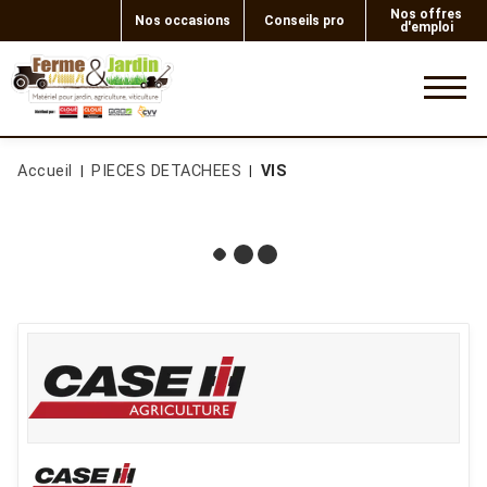
Nos offres
Nos occasions
Conseils pro
d'emploi
0
Accueil
PIECES DETACHEES
VIS