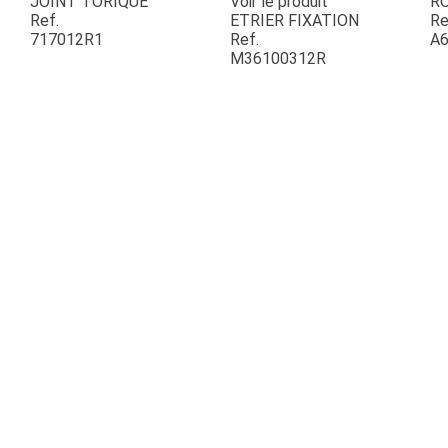
JOINT TORIQUE
Voir le produit
R
Ref.
ETRIER FIXATION
Re
717012R1
Ref.
A6
ESPACES VERTS
M36100312R
QUAD SSV UTV
PIECES DETACHEES
CONTACT