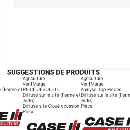
Kubota
Broyeur thermique
Broyeur électrique
SUGGESTIONS DE PRODUITS
Agriculture
Agriculture
VerifMarge
VerifMarge
te (Ferme et
PIECE OBSOLETE
Analyse Top Pièces
Diffusé sur le site (Ferme et
Diffusé sur le site (Fer
jardin)
jardin)
Diffusé site Cloué occasion
Pièce
Pièce