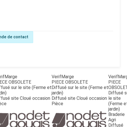
de de contact
rifMarge
VerifMarge
VerifMar
ECE OBSOLETE
PIECE OBSOLETE
PIECE
ffusé sur le site (Ferme et
Diffusé sur le site (Ferme et
OBSOLE
din)
jardin)
Diffusé s
ffusé site Cloué occasion
Diffusé site Cloué occasion
le site
èce
Pièce
(Ferme e
jardin)
Braderie
Agri
Diffusé