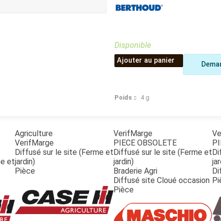
Benne
Sécateur
Plateau
Perche sécateur
Remorque bagagere
Tronçonneuse
Bineuse
Disponible
Accessoires
Ajouter au panier
Deman
Poids
4
g
Agriculture
VerifMarge
Ve
VerifMarge
PIECE OBSOLETE
PI
Diffusé sur le site (Ferme et
Diffusé sur le site (Ferme et
Di
me et
jardin)
jardin)
jar
Pièce
Braderie Agri
Di
Diffusé site Cloué occasion
Pi
Pièce