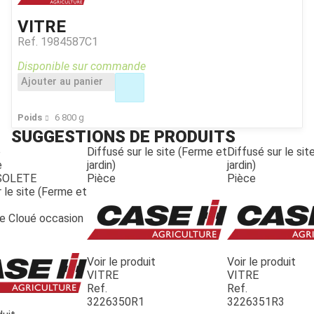
VITRE
Ref.
1984587C1
Disponible sur commande
Ajouter au panier
Poids
6 800
g
SUGGESTIONS DE PRODUITS
e
Diffusé sur le site (Ferme et
Diffusé sur le si
e
jardin)
jardin)
SOLETE
Pièce
Pièce
 le site (Ferme et
te Cloué occasion
Voir le produit
Voir le produit
VITRE
VITRE
Ref.
Ref.
3226350R1
3226351R3