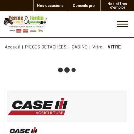
Nos offres
Nos occasions
Conseils pro
d'emploi
0
Accueil
PIECES DETACHEES
CABINE
Vitre
VITRE