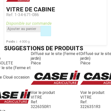
VITRE DE CABINE
Ref.
1-34-671-086
Disponible sur commande
Ajouter au panier
Poids
4 000
g
SUGGESTIONS DE PRODUITS
e
Diffusé sur le site (Ferme et
Diffusé sur le si
e
jardin)
jardin)
SOLETE
Pièce
Pièce
 le site (Ferme et
te Cloué occasion
Voir le produit
Voir le produit
VITRE
VITRE
Ref.
Ref.
3226350R1
3226351R3