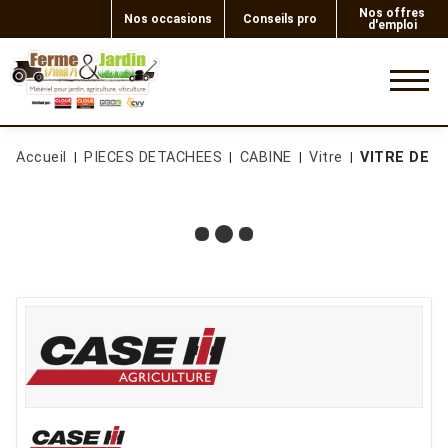
Nos offres
Nos occasions
Conseils pro
d'emploi
0
Accueil
PIECES DETACHEES
CABINE
Vitre
VITRE DE C