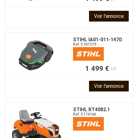
Voir l'annonce
STIHL
IA01-011-1470
Ref.
E181579
1 499
€
HT
Voir l'annonce
STIHL
RT4082.1
Ref.
E174166