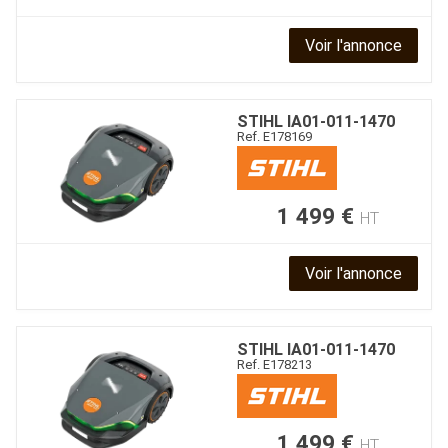
Voir l'annonce
STIHL
IA01-011-1470
Ref.
E178169
1 499
€
HT
Voir l'annonce
STIHL
IA01-011-1470
Ref.
E178213
1 499
€
HT