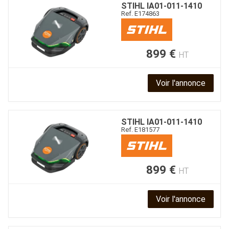
STIHL
IA01-011-1410
Ref.
E174863
899
€
HT
Voir l'annonce
STIHL
IA01-011-1410
Ref.
E181577
899
€
HT
Voir l'annonce