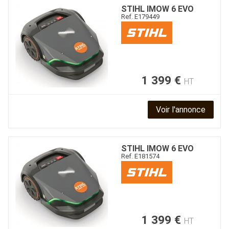
STIHL
IMOW 6 EVO
Ref.
E179449
1 399
€
HT
Voir l'annonce
STIHL
IMOW 6 EVO
Ref.
E181574
1 399
€
HT