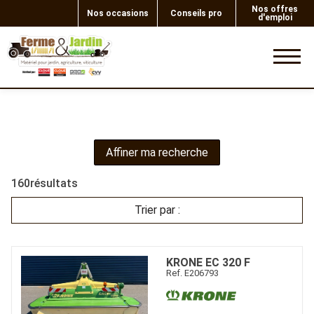
Nos offres
Nos occasions
Conseils pro
d'emploi
0
Affiner ma recherche
160
résultats
Trier par :
KRONE
EC 320 F
Ref.
E206793