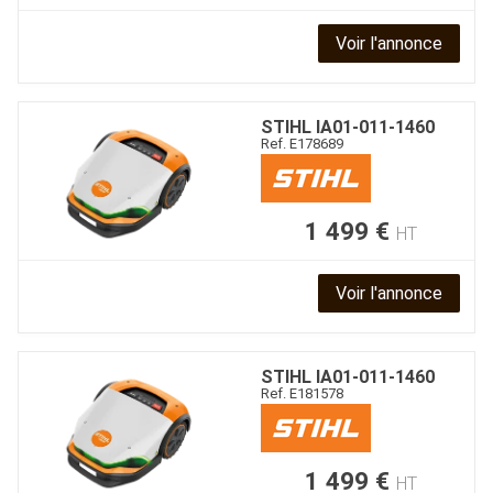
Voir l'annonce
STIHL
IA01-011-1460
JOUET
Ref.
E178689
ESPACES VERTS
1 499
€
HT
QUAD SSV UTV
Voir l'annonce
PIECES DETACHEES
STIHL
IA01-011-1460
Ref.
E181578
CONTACT
1 499
€
HT