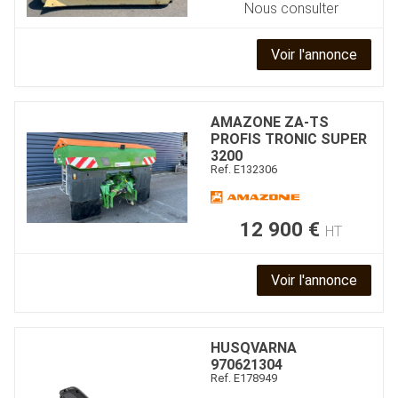
Nous consulter
Voir l'annonce
AMAZONE
ZA-TS
PROFIS TRONIC SUPER
3200
Ref.
E132306
12 900
€
HT
Voir l'annonce
HUSQVARNA
970621304
Ref.
E178949