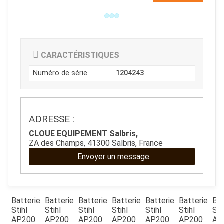
CARACTÉRISTIQUES
Numéro de série
1204243
ADRESSE :
CLOUE EQUIPEMENT Salbris,
JOUET
ZA des Champs, 41300 Salbris, France
Envoyer un message
ESPACES VERTS
QUAD SSV UTV
ie
Batterie
Batterie
Batterie
Batterie
Batterie
Batterie
Bat
Stihl
Stihl
Stihl
Stihl
Stihl
Stihl
Sti
0
AP200
AP200
AP200
AP200
AP200
AP200
AP