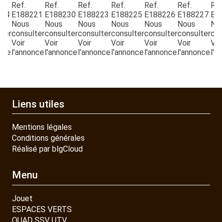
Ref.
Ref.
Ref.
Ref.
Ref.
Ref.
Ref
PIECES DETACHEES
224
E188221
E188230
E188223
E188225
E188226
E188227
E1
Nous
Nous
Nous
Nous
Nous
Nous
No
lter
consulter
consulter
consulter
consulter
consulter
consulter
con
CONTACT
Voir
Voir
Voir
Voir
Voir
Voir
Voi
nce
l'annonce
l'annonce
l'annonce
l'annonce
l'annonce
l'annonce
l'a
Liens utiles
Mentions légales
Conditions générales
Réalisé par blgCloud
Menu
Jouet
ESPACES VERTS
QUAD SSV UTV