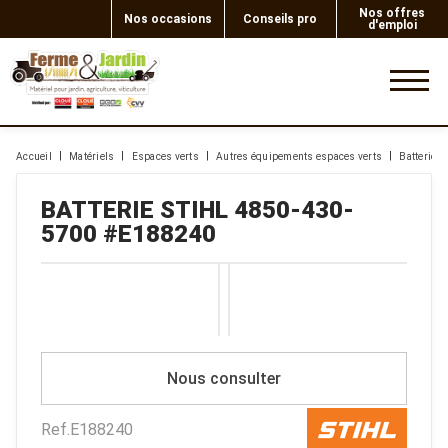
Nos offres
Nos occasions
Conseils pro
d'emploi
0
Accueil
Matériels
Espaces verts
Autres équipements espaces verts
Batterie
BATTERIE
STIHL
4850-430-
5700
#E188240
Nous consulter
Ref.
E188240