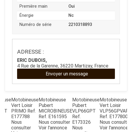
JOUET
Première main
Oui
Énergie
Nc
Numéro de série
2210318893
ESPACES VERTS
QUAD SSV UTV
ADRESSE :
ERIC DUBOIS,
PIECES DETACHEES
4 Rue de la Garenne, 36220 Martizay, France
Envoyer un message
CONTACT
neuse
Motobineuse
Motobineuse
Motobineuse
Motobineuse
Vert Loisir
Pubert
Pubert
Vert Loisir
GPT
PRIMO
Ref.
MICROBINEUSE
VLP66GPT
VLP56GPVARI
E177788
Ref.
E161595
Ref.
Ref.
E177800
8
Nous
Nous consulter
E173326
Nous consulter
T
consulter
Voir l'annonce
Nous
Voir l'annonce