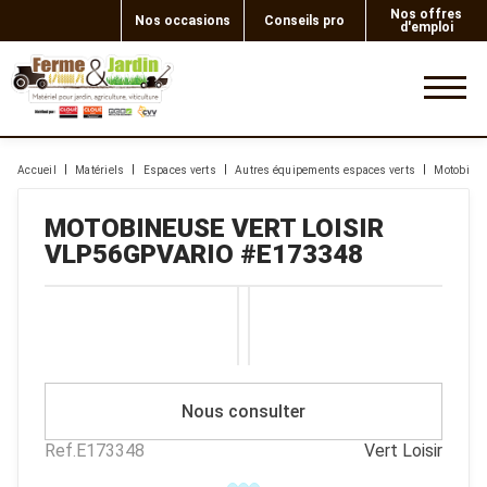
Nos offres
Nos occasions
Conseils pro
d'emploi
0
Accueil
Matériels
Espaces verts
Autres équipements espaces verts
Motobine
MOTOBINEUSE
VERT LOISIR
VLP56GPVARIO
#E173348
Nous consulter
Ref.
E173348
Vert Loisir