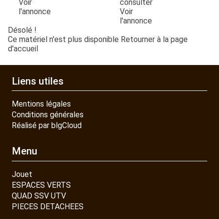
Voir
consulter
ce
l'annonce
Voir
l'annonce
Désolé !
Ce matériel n'est plus disponible
Retourner à la page
d'accueil
Liens utiles
Mentions légales
Conditions générales
Réalisé par blgCloud
Menu
Jouet
ESPACES VERTS
QUAD SSV UTV
PIECES DETACHEES