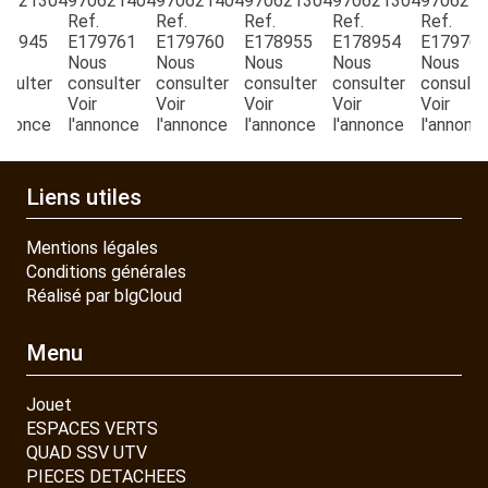
0621304
970621404
970621404
970621304
970621304
970621
PIECES DETACHEES
f.
Ref.
Ref.
Ref.
Ref.
Ref.
78945
E179761
E179760
E178955
E178954
E17976
us
Nous
Nous
Nous
Nous
Nous
CONTACT
nsulter
consulter
consulter
consulter
consulter
consulte
ir
Voir
Voir
Voir
Voir
Voir
annonce
l'annonce
l'annonce
l'annonce
l'annonce
l'annonc
Liens utiles
Mentions légales
Conditions générales
Réalisé par blgCloud
Menu
Jouet
ESPACES VERTS
QUAD SSV UTV
PIECES DETACHEES