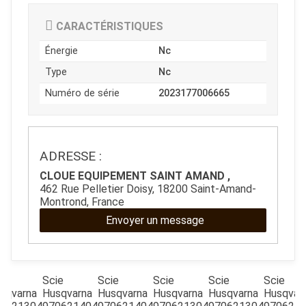
CARACTÉRISTIQUES
Énergie
Nc
Type
Nc
Numéro de série
2023177006665
ADRESSE :
JOUET
CLOUE EQUIPEMENT SAINT AMAND ,
462 Rue Pelletier Doisy, 18200 Saint-Amand-
Montrond, France
ESPACES VERTS
Envoyer un message
QUAD SSV UTV
ie
Scie
Scie
Scie
Scie
Scie
sqvarna
Husqvarna
Husqvarna
Husqvarna
Husqvarna
Husqvar