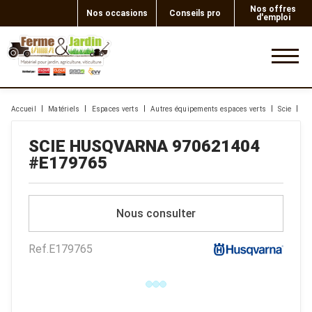
Nos offres
Nos occasions
Conseils pro
d'emploi
0
Accueil
Matériels
Espaces verts
Autres équipements espaces verts
Scie
Hu
SCIE
HUSQVARNA
970621404
#E179765
Nous consulter
Ref.
E179765