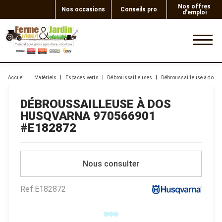
Nos offres
Nos occasions
Conseils pro
d'emploi
0
Accueil
Matériels
Espaces verts
Débroussailleuses
Débroussailleuse à dos
DÉBROUSSAILLEUSE À DOS
HUSQVARNA
970566901
#E182872
Nous consulter
Ref.
E182872