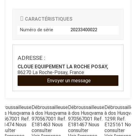
CARACTÉRISTIQUES
Numéro de série
20233400022
ADRESSE :
JOUET
CLOUE EQUIPEMENT LA ROCHE POSAY,
86270 La Roche-Posay, France
ESPACES VERTS
Envoyer un message
QUAD SSV UTV
broussailleuse
Débroussailleuse
Débroussailleuse
Débroussaille
dos
Husqvarna
à dos
Husqvarna
à dos
Husqvarna
à dos
Husqvar
70567001
Ref.
970567001
Ref.
970567001
Ref.
129R
Ref.
PIECES DETACHEES
181474
Nous
E181463
Nous
E181467
Nous
E125161
Nous
nsulter
consulter
consulter
consulter