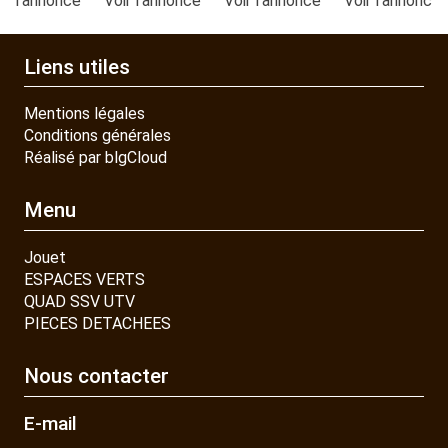
ir l'annonce
Voir l'annonce
Voir l'annonce
Voir l'annonce
CONTACT
Liens utiles
Mentions légales
Conditions générales
Réalisé par blgCloud
Menu
Jouet
ESPACES VERTS
QUAD SSV UTV
PIECES DETACHEES
Nous contacter
E-mail