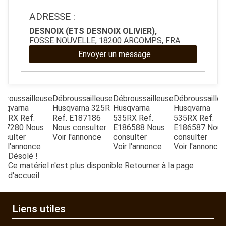
ADRESSE :
QUAD SSV UTV
DESNOIX (ETS DESNOIX OLIVIER),
FOSSE NOUVELLE, 18200 ARCOMPS, FRA
Envoyer un message
PIECES DETACHEES
CONTACT
broussailleuse
Débroussailleuse
Débroussailleuse
Débroussaille
usqvarna
Husqvarna
325R
Husqvarna
Husqvarna
35IRX
Ref.
Ref.
E187186
535RX
Ref.
535RX
Ref.
187280
Nous
Nous consulter
E186588
Nous
E186587
Nous
nsulter
Voir l'annonce
consulter
consulter
ir l'annonce
Voir l'annonce
Voir l'annonce
Désolé !
Ce matériel n'est plus disponible
Retourner à la page
d'accueil
Liens utiles