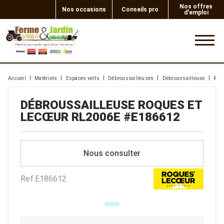
Nos offres
Nos occasions
Conseils pro
d'emploi
0
Accueil
Matériels
Espaces verts
Débroussailleuses
Débroussailleuse
Roqu
DÉBROUSSAILLEUSE
ROQUES ET
LECŒUR
RL2006E
#E186612
Nous consulter
Ref.
E186612