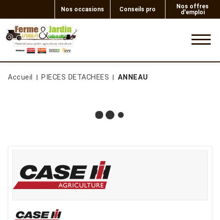
Nos offres
Nos occasions
Conseils pro
d'emploi
0
Accueil
PIECES DETACHEES
ANNEAU