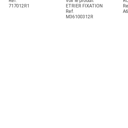
Ref.
Voir le produit
R
717012R1
ETRIER FIXATION
Re
Ref.
A6
ESPACES VERTS
M36100312R
QUAD SSV UTV
PIECES DETACHEES
CONTACT