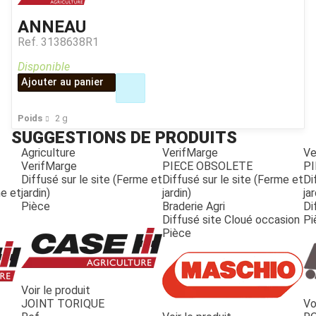
ANNEAU
Ref.
3138638R1
Disponible
Ajouter au panier
Poids
2
g
SUGGESTIONS DE PRODUITS
Agriculture
VerifMarge
Ve
VerifMarge
PIECE OBSOLETE
PI
Diffusé sur le site (Ferme et
Diffusé sur le site (Ferme et
Di
me et
jardin)
jardin)
jar
Pièce
Braderie Agri
Di
Diffusé site Cloué occasion
Pi
Pièce
Voir le produit
JOINT TORIQUE
Vo
JOUET