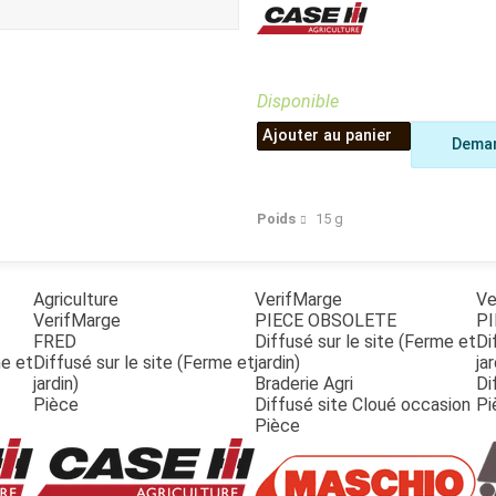
Benne
Sécateur
Plateau
Perche sécateur
Remorque bagagere
Tronçonneuse
Bineuse
Disponible
Accessoires
Ajouter au panier
Deman
Poids
15
g
Agriculture
VerifMarge
Ve
VerifMarge
PIECE OBSOLETE
PI
FRED
Diffusé sur le site (Ferme et
Di
me et
Diffusé sur le site (Ferme et
jardin)
jar
jardin)
Braderie Agri
Di
Pièce
Diffusé site Cloué occasion
Pi
Pièce