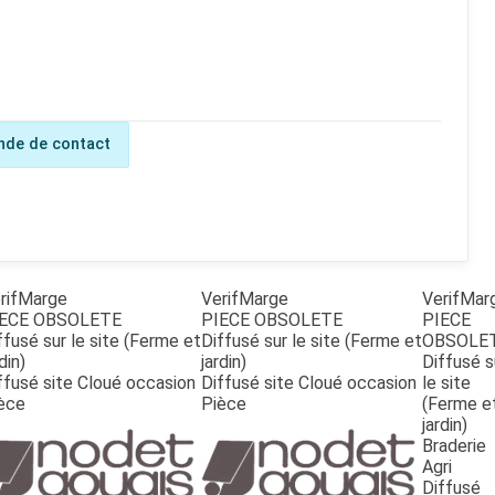
de de contact
rifMarge
VerifMarge
VerifMar
ECE OBSOLETE
PIECE OBSOLETE
PIECE
ffusé sur le site (Ferme et
Diffusé sur le site (Ferme et
OBSOLE
din)
jardin)
Diffusé s
ffusé site Cloué occasion
Diffusé site Cloué occasion
le site
èce
Pièce
(Ferme e
jardin)
Braderie
Agri
Diffusé