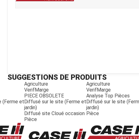
Kubota
Broyeur thermique
Broyeur électrique
SUGGESTIONS DE PRODUITS
Agriculture
Agriculture
VerifMarge
VerifMarge
PIECE OBSOLETE
Analyse Top Pièces
te (Ferme et
Diffusé sur le site (Ferme et
Diffusé sur le site (Fer
jardin)
jardin)
Diffusé site Cloué occasion
Pièce
Pièce