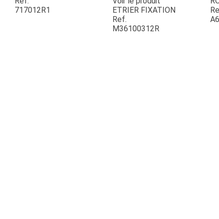
Ref.
Voir le produit
R
717012R1
ETRIER FIXATION
Re
Ref.
A6
ESPACES VERTS
M36100312R
QUAD SSV UTV
PIECES DETACHEES
CONTACT