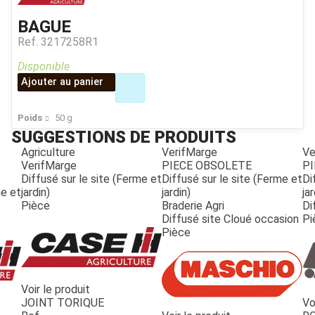
BAGUE
Ref.
3217258R1
Disponible
Ajouter au panier
Poids
50
g
SUGGESTIONS DE PRODUITS
Agriculture
VerifMarge
Ve
VerifMarge
PIECE OBSOLETE
PI
Diffusé sur le site (Ferme et
Diffusé sur le site (Ferme et
Di
me et
jardin)
jardin)
jar
Pièce
Braderie Agri
Di
Diffusé site Cloué occasion
Pi
Pièce
Voir le produit
JOINT TORIQUE
Vo
JOUET