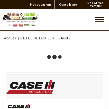
Nos offres
Nos occasions
Conseils pro
d'emploi
0
Accueil
PIECES DETACHEES
BAGUE