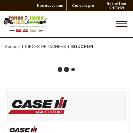
Nos offres
Nos occasions
Conseils pro
d'emploi
0
Accueil
PIECES DETACHEES
BOUCHON