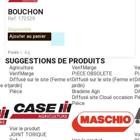
BOUCHON
Ref.
172529
Disponible
Ajouter au panier
Poids
4
g
SUGGESTIONS DE PRODUITS
Agriculture
VerifMarge
Ve
VerifMarge
PIECE OBSOLETE
PI
Diffusé sur le site (Ferme et
Diffusé sur le site (Ferme et
Di
me et
jardin)
jardin)
jar
Pièce
Braderie Agri
Di
Diffusé site Cloué occasion
Pi
Pièce
Voir le produit
JOINT TORIQUE
Vo
JOUET