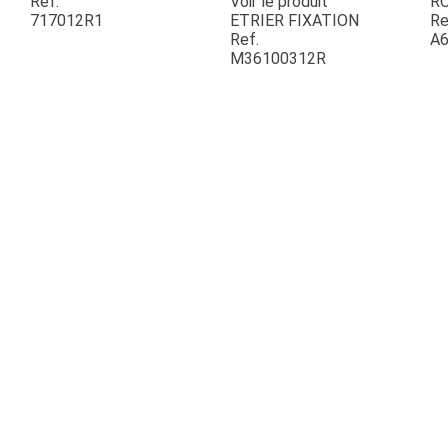
Ref.
Voir le produit
R
717012R1
ETRIER FIXATION
Re
Ref.
A6
ESPACES VERTS
M36100312R
QUAD SSV UTV
PIECES DETACHEES
CONTACT