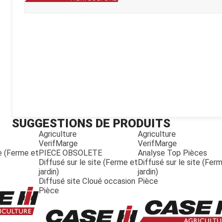
Kubota
Broyeur thermique
Broyeur électrique
SUGGESTIONS DE PRODUITS
Agriculture
Agriculture
VerifMarge
VerifMarge
te (Ferme et
PIECE OBSOLETE
Analyse Top Pièces
Diffusé sur le site (Ferme et
Diffusé sur le site (Fer
jardin)
jardin)
Diffusé site Cloué occasion
Pièce
Pièce