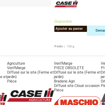
Benne
Sécateur
Plateau
Perche sécateur
Remorque bagagere
Tronçonneuse
Bineuse
Disponible
Accessoires
Ajouter au panier
Deman
Poids
150
g
Agriculture
VerifMarge
Ve
VerifMarge
PIECE OBSOLETE
PI
Diffusé sur le site (Ferme et
Diffusé sur le site (Ferme et
Di
me et
jardin)
jardin)
jar
Pièce
Braderie Agri
Di
Diffusé site Cloué occasion
Pi
Pièce