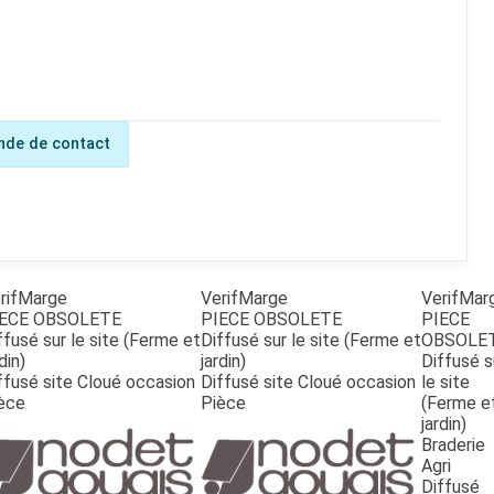
de de contact
rifMarge
VerifMarge
VerifMar
ECE OBSOLETE
PIECE OBSOLETE
PIECE
ffusé sur le site (Ferme et
Diffusé sur le site (Ferme et
OBSOLE
din)
jardin)
Diffusé s
ffusé site Cloué occasion
Diffusé site Cloué occasion
le site
èce
Pièce
(Ferme e
jardin)
Braderie
Agri
Diffusé