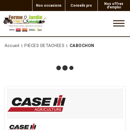
Nos offres
Nos occasions
Conseils pro
d'emploi
0
Accueil
PIECES DETACHEES
CABOCHON