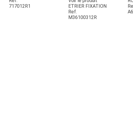
Ref.
Voir le produit
R
717012R1
ETRIER FIXATION
Re
Ref.
A6
ESPACES VERTS
M36100312R
QUAD SSV UTV
PIECES DETACHEES
CONTACT