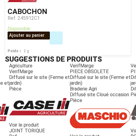
CABOCHON
Ref.
245912C1
Disponible
Ajouter au panier
Poids
2
g
SUGGESTIONS DE PRODUITS
Agriculture
VerifMarge
Ve
VerifMarge
PIECE OBSOLETE
PI
Diffusé sur le site (Ferme et
Diffusé sur le site (Ferme et
Di
me et
jardin)
jardin)
jar
Pièce
Braderie Agri
Di
Diffusé site Cloué occasion
Pi
Pièce
Voir le produit
JOINT TORIQUE
Vo
JOUET