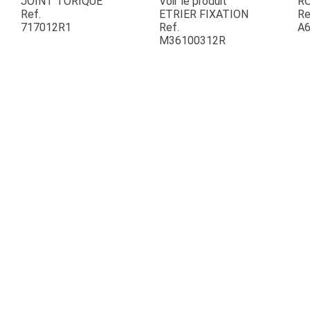
JOINT TORIQUE
Voir le produit
R
Ref.
ETRIER FIXATION
Re
717012R1
Ref.
A6
ESPACES VERTS
M36100312R
QUAD SSV UTV
PIECES DETACHEES
CONTACT