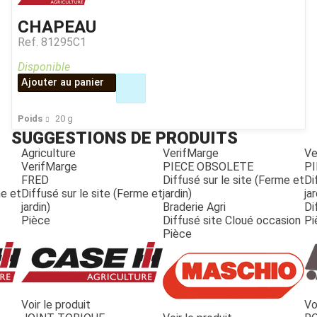
CHAPEAU
Ref.
81295C1
Disponible
Ajouter au panier
Poids
20
g
SUGGESTIONS DE PRODUITS
Agriculture
VerifMarge
Ve
VerifMarge
PIECE OBSOLETE
PI
FRED
Diffusé sur le site (Ferme et
Di
me et
Diffusé sur le site (Ferme et
jardin)
jar
jardin)
Braderie Agri
Di
Pièce
Diffusé site Cloué occasion
Pi
Pièce
Voir le produit
Vo
JOUET