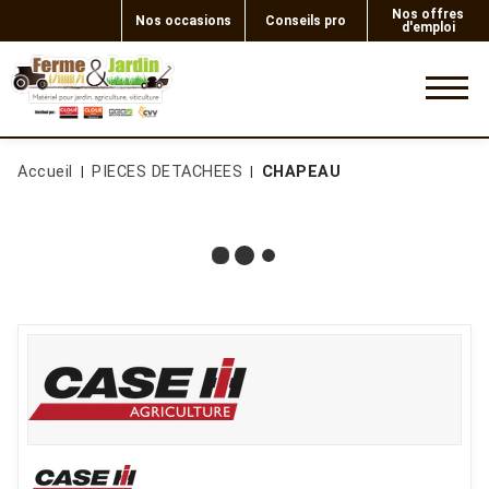
Nos offres
Nos occasions
Conseils pro
d'emploi
0
Accueil
PIECES DETACHEES
CHAPEAU