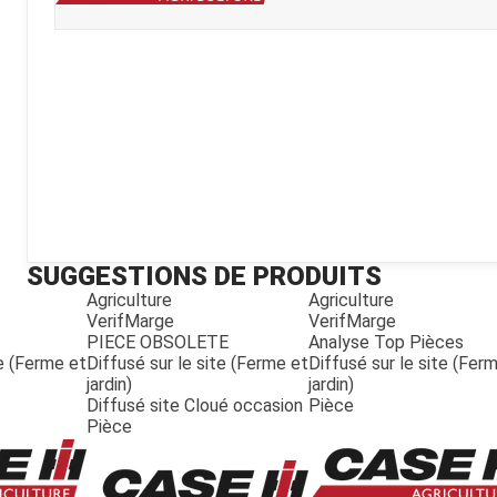
Kubota
Broyeur thermique
Broyeur électrique
SUGGESTIONS DE PRODUITS
Agriculture
Agriculture
VerifMarge
VerifMarge
PIECE OBSOLETE
Analyse Top Pièces
te (Ferme et
Diffusé sur le site (Ferme et
Diffusé sur le site (Fer
jardin)
jardin)
Diffusé site Cloué occasion
Pièce
Pièce