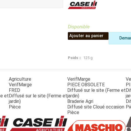
Benne
Sécateur
Plateau
Perche sécateur
Remorque bagagere
Tronçonneuse
Bineuse
Disponible
Accessoires
Ajouter au panier
Deman
Poids
125
g
Agriculture
VerifMarge
Ve
VerifMarge
PIECE OBSOLETE
PI
FRED
Diffusé sur le site (Ferme et
Di
me et
Diffusé sur le site (Ferme et
jardin)
jar
jardin)
Braderie Agri
Di
Pièce
Diffusé site Cloué occasion
Pi
Pièce