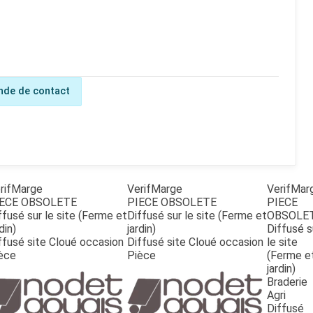
de de contact
rifMarge
VerifMarge
VerifMar
ECE OBSOLETE
PIECE OBSOLETE
PIECE
ffusé sur le site (Ferme et
Diffusé sur le site (Ferme et
OBSOLE
din)
jardin)
Diffusé s
ffusé site Cloué occasion
Diffusé site Cloué occasion
le site
èce
Pièce
(Ferme e
jardin)
Braderie
Agri
Diffusé