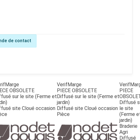
de de contact
rifMarge
VerifMarge
VerifMar
ECE OBSOLETE
PIECE OBSOLETE
PIECE
ffusé sur le site (Ferme et
Diffusé sur le site (Ferme et
OBSOLE
din)
jardin)
Diffusé s
ffusé site Cloué occasion
Diffusé site Cloué occasion
le site
èce
Pièce
(Ferme e
jardin)
Braderie
Agri
Diffusé