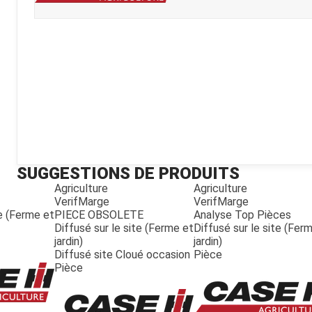
Kubota
Broyeur thermique
Broyeur électrique
SUGGESTIONS DE PRODUITS
Agriculture
Agriculture
VerifMarge
VerifMarge
te (Ferme et
PIECE OBSOLETE
Analyse Top Pièces
Diffusé sur le site (Ferme et
Diffusé sur le site (Fer
jardin)
jardin)
Diffusé site Cloué occasion
Pièce
Pièce