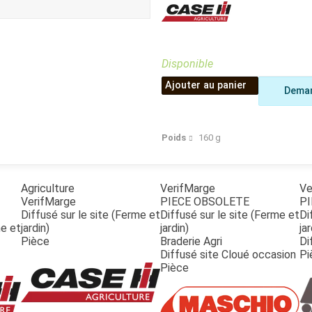
Benne
Sécateur
Plateau
Perche sécateur
Remorque bagagere
Tronçonneuse
Bineuse
Disponible
Accessoires
Ajouter au panier
Deman
Poids
160
g
Agriculture
VerifMarge
Ve
VerifMarge
PIECE OBSOLETE
PI
Diffusé sur le site (Ferme et
Diffusé sur le site (Ferme et
Di
me et
jardin)
jardin)
jar
Pièce
Braderie Agri
Di
Diffusé site Cloué occasion
Pi
Pièce