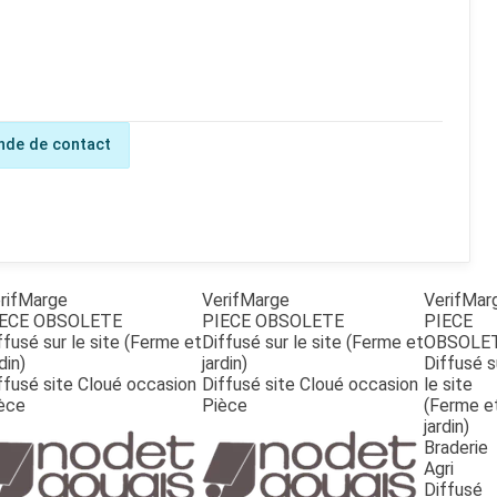
de de contact
rifMarge
VerifMarge
VerifMar
ECE OBSOLETE
PIECE OBSOLETE
PIECE
ffusé sur le site (Ferme et
Diffusé sur le site (Ferme et
OBSOLE
din)
jardin)
Diffusé s
ffusé site Cloué occasion
Diffusé site Cloué occasion
le site
èce
Pièce
(Ferme e
jardin)
Braderie
Agri
Diffusé