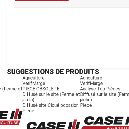
Kubota
Broyeur thermique
Broyeur électrique
SUGGESTIONS DE PRODUITS
Agriculture
Agriculture
VerifMarge
VerifMarge
te (Ferme et
PIECE OBSOLETE
Analyse Top Pièces
Diffusé sur le site (Ferme et
Diffusé sur le site (Fer
jardin)
jardin)
Diffusé site Cloué occasion
Pièce
Pièce