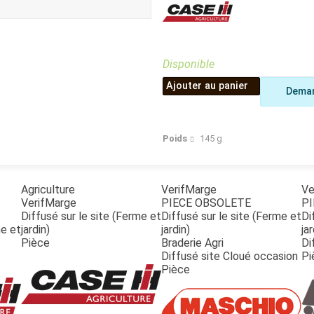
Benne
Sécateur
Plateau
Perche sécateur
Remorque bagagere
Tronçonneuse
Bineuse
Disponible
Accessoires
Ajouter au panier
Deman
Poids
145
g
Agriculture
VerifMarge
Ve
VerifMarge
PIECE OBSOLETE
PI
Diffusé sur le site (Ferme et
Diffusé sur le site (Ferme et
Di
me et
jardin)
jardin)
jar
Pièce
Braderie Agri
Di
Diffusé site Cloué occasion
Pi
Pièce