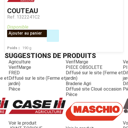
COUTEAU
Ref.
1322241C2
Disponible
Ajouter au panier
Poids
190
g
SUGGESTIONS DE PRODUITS
Agriculture
VerifMarge
Ve
VerifMarge
PIECE OBSOLETE
PI
FRED
Diffusé sur le site (Ferme et
Di
me et
Diffusé sur le site (Ferme et
jardin)
jar
jardin)
Braderie Agri
Di
Pièce
Diffusé site Cloué occasion
Pi
Pièce
Voir le produit
Vo
JOUET