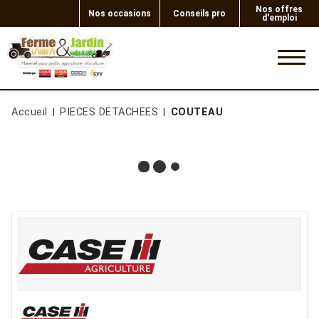
Nos offres
Nos occasions
Conseils pro
d'emploi
0
Accueil
PIECES DETACHEES
COUTEAU