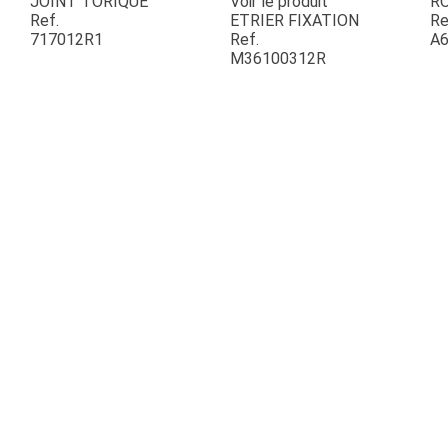
JOINT TORIQUE
Voir le produit
R
Ref.
ETRIER FIXATION
Re
717012R1
Ref.
A6
ESPACES VERTS
M36100312R
QUAD SSV UTV
PIECES DETACHEES
CONTACT