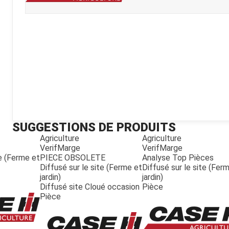
Kubota
Broyeur thermique
Broyeur électrique
SUGGESTIONS DE PRODUITS
Agriculture
Agriculture
VerifMarge
VerifMarge
te (Ferme et
PIECE OBSOLETE
Analyse Top Pièces
Diffusé sur le site (Ferme et
Diffusé sur le site (Fer
jardin)
jardin)
Diffusé site Cloué occasion
Pièce
Pièce