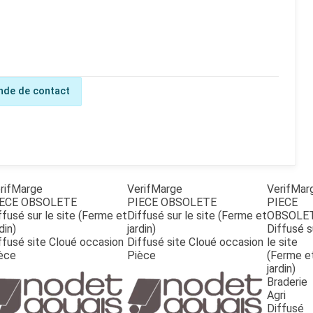
de de contact
rifMarge
VerifMarge
VerifMar
ECE OBSOLETE
PIECE OBSOLETE
PIECE
ffusé sur le site (Ferme et
Diffusé sur le site (Ferme et
OBSOLE
din)
jardin)
Diffusé s
ffusé site Cloué occasion
Diffusé site Cloué occasion
le site
èce
Pièce
(Ferme e
jardin)
Braderie
Agri
Diffusé