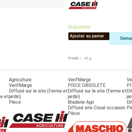
Benne
Sécateur
Plateau
Perche sécateur
Remorque bagagere
Tronçonneuse
Bineuse
Disponible
Accessoires
Ajouter au panier
Deman
Poids
45
g
Agriculture
VerifMarge
Ve
VerifMarge
PIECE OBSOLETE
PI
Diffusé sur le site (Ferme et
Diffusé sur le site (Ferme et
Di
me et
jardin)
jardin)
jar
Pièce
Braderie Agri
Di
Diffusé site Cloué occasion
Pi
Pièce