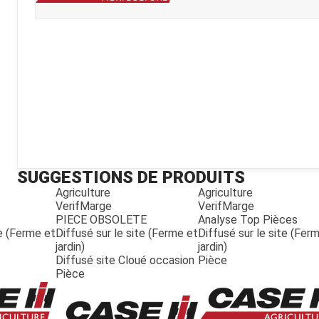
Kubota
Broyeur thermique
Broyeur électrique
SUGGESTIONS DE PRODUITS
Agriculture
Agriculture
VerifMarge
VerifMarge
PIECE OBSOLETE
Analyse Top Pièces
te (Ferme et
Diffusé sur le site (Ferme et
Diffusé sur le site (Fer
jardin)
jardin)
Diffusé site Cloué occasion
Pièce
Pièce