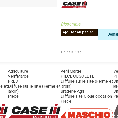
Benne
Sécateur
Plateau
Perche sécateur
Remorque bagagere
Tronçonneuse
Bineuse
Disponible
Accessoires
Ajouter au panier
Deman
Poids
19
g
Agriculture
VerifMarge
Ve
VerifMarge
PIECE OBSOLETE
PI
FRED
Diffusé sur le site (Ferme et
Di
me et
Diffusé sur le site (Ferme et
jardin)
jar
jardin)
Braderie Agri
Di
Pièce
Diffusé site Cloué occasion
Pi
Pièce