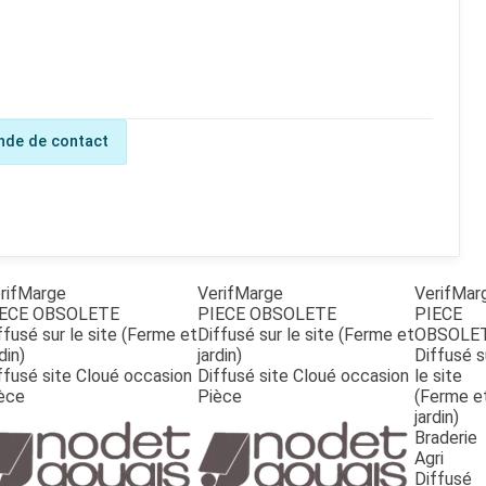
de de contact
rifMarge
VerifMarge
VerifMar
ECE OBSOLETE
PIECE OBSOLETE
PIECE
ffusé sur le site (Ferme et
Diffusé sur le site (Ferme et
OBSOLE
din)
jardin)
Diffusé s
ffusé site Cloué occasion
Diffusé site Cloué occasion
le site
èce
Pièce
(Ferme e
jardin)
Braderie
Agri
Diffusé