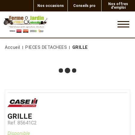
Nos offres
Nos occasions
Conseils pro
d'emploi
0
Accueil
PIECES DETACHEES
GRILLE
GRILLE
Ref.
85641C2
Disponible