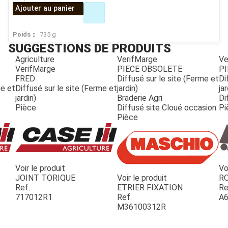
Ajouter au panier
Poids
735
g
SUGGESTIONS DE PRODUITS
Agriculture
VerifMarge
Ve
VerifMarge
PIECE OBSOLETE
PI
FRED
Diffusé sur le site (Ferme et
Di
me et
Diffusé sur le site (Ferme et
jardin)
jar
jardin)
Braderie Agri
Di
Pièce
Diffusé site Cloué occasion
Pi
Pièce
Voir le produit
Vo
JOINT TORIQUE
Voir le produit
R
Ref.
ETRIER FIXATION
Re
717012R1
Ref.
A6
M36100312R
JOUET