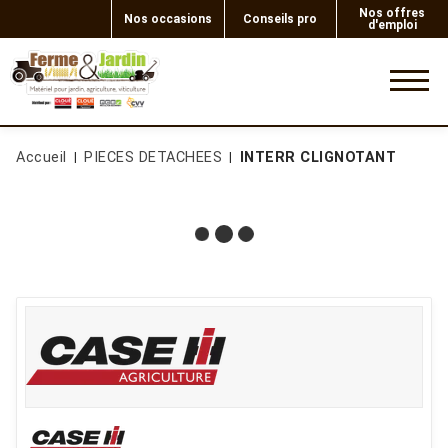
Nos offres
Nos occasions
Conseils pro
d'emploi
0
Accueil
PIECES DETACHEES
INTERR CLIGNOTANT