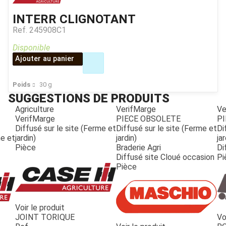
INTERR CLIGNOTANT
Ref.
245908C1
Disponible
Ajouter au panier
Poids
30
g
SUGGESTIONS DE PRODUITS
Agriculture
VerifMarge
Ve
VerifMarge
PIECE OBSOLETE
PI
Diffusé sur le site (Ferme et
Diffusé sur le site (Ferme et
Di
me et
jardin)
jardin)
jar
Pièce
Braderie Agri
Di
Diffusé site Cloué occasion
Pi
Pièce
Voir le produit
JOINT TORIQUE
Vo
JOUET