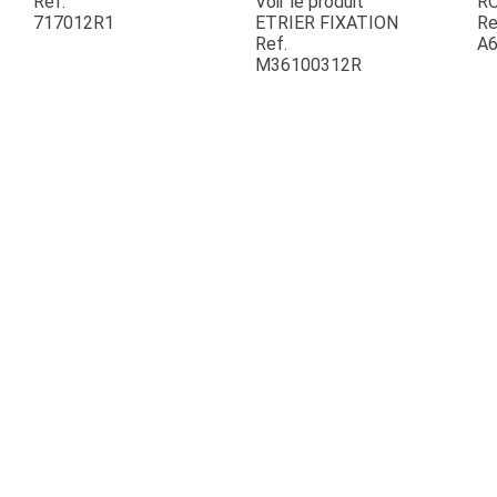
Ref.
Voir le produit
R
717012R1
ETRIER FIXATION
Re
Ref.
A6
ESPACES VERTS
M36100312R
QUAD SSV UTV
PIECES DETACHEES
CONTACT