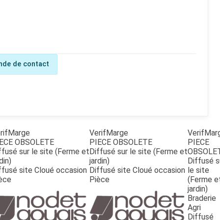
de de contact
rifMarge
VerifMarge
VerifMar
ECE OBSOLETE
PIECE OBSOLETE
PIECE
ffusé sur le site (Ferme et
Diffusé sur le site (Ferme et
OBSOLE
din)
jardin)
Diffusé s
ffusé site Cloué occasion
Diffusé site Cloué occasion
le site
èce
Pièce
(Ferme e
jardin)
Braderie
Agri
Diffusé