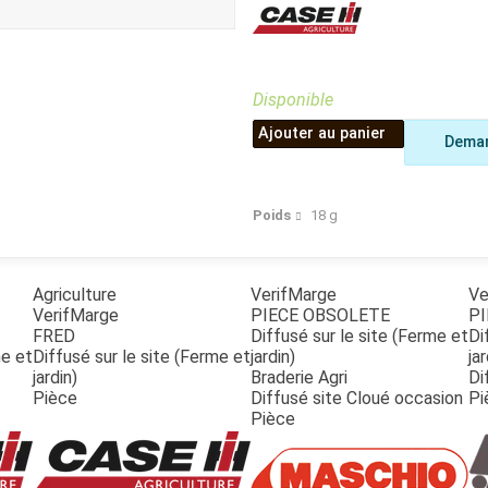
Benne
Sécateur
Plateau
Perche sécateur
Remorque bagagere
Tronçonneuse
Bineuse
Disponible
Accessoires
Ajouter au panier
Deman
Poids
18
g
Agriculture
VerifMarge
Ve
VerifMarge
PIECE OBSOLETE
PI
FRED
Diffusé sur le site (Ferme et
Di
me et
Diffusé sur le site (Ferme et
jardin)
jar
jardin)
Braderie Agri
Di
Pièce
Diffusé site Cloué occasion
Pi
Pièce