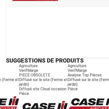
Kubota
Broyeur thermique
Broyeur électrique
SUGGESTIONS DE PRODUITS
Agriculture
Agriculture
VerifMarge
VerifMarge
PIECE OBSOLETE
Analyse Top Pièces
te (Ferme et
Diffusé sur le site (Ferme et
Diffusé sur le site (Fer
jardin)
jardin)
Diffusé site Cloué occasion
Pièce
Pièce