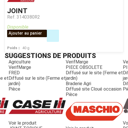
JOINT
Ref.
3140380R2
Disponible
Ajouter au panier
Poids
40
g
SUGGESTIONS DE PRODUITS
Agriculture
VerifMarge
Ve
VerifMarge
PIECE OBSOLETE
PI
FRED
Diffusé sur le site (Ferme et
Di
me et
Diffusé sur le site (Ferme et
jardin)
jar
jardin)
Braderie Agri
Di
Pièce
Diffusé site Cloué occasion
Pi
Pièce
Voir le produit
Vo
JOUET