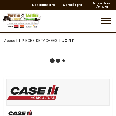
Nos offres
Nos occasions
Conseils pro
d'emploi
0
Accueil
PIECES DETACHEES
JOINT