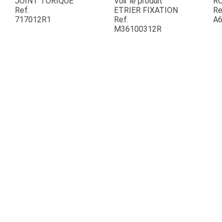
JOINT TORIQUE
Voir le produit
R
Ref.
ETRIER FIXATION
Re
717012R1
Ref.
A6
ESPACES VERTS
M36100312R
QUAD SSV UTV
PIECES DETACHEES
CONTACT