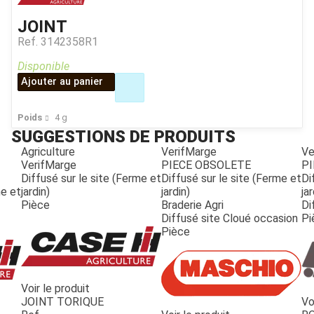
JOINT
Ref.
3142358R1
Disponible
Ajouter au panier
Poids
4
g
SUGGESTIONS DE PRODUITS
Agriculture
VerifMarge
Ve
VerifMarge
PIECE OBSOLETE
PI
Diffusé sur le site (Ferme et
Diffusé sur le site (Ferme et
Di
me et
jardin)
jardin)
jar
Pièce
Braderie Agri
Di
Diffusé site Cloué occasion
Pi
Pièce
Voir le produit
JOINT TORIQUE
Vo
JOUET