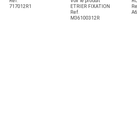
Ref.
Voir le produit
R
717012R1
ETRIER FIXATION
Re
Ref.
A6
ESPACES VERTS
M36100312R
QUAD SSV UTV
PIECES DETACHEES
CONTACT