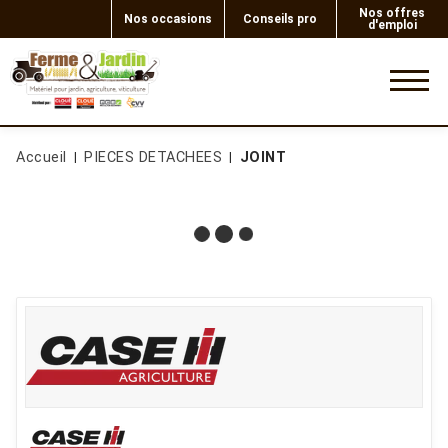
Nos offres
Nos occasions
Conseils pro
d'emploi
0
Accueil
PIECES DETACHEES
JOINT