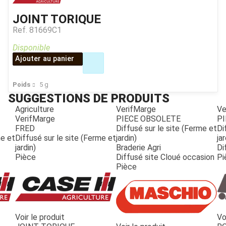
JOINT TORIQUE
Ref.
81669C1
Disponible
Ajouter au panier
Poids
5
g
SUGGESTIONS DE PRODUITS
Agriculture
VerifMarge
Ve
VerifMarge
PIECE OBSOLETE
PI
FRED
Diffusé sur le site (Ferme et
Di
me et
Diffusé sur le site (Ferme et
jardin)
jar
jardin)
Braderie Agri
Di
Pièce
Diffusé site Cloué occasion
Pi
Pièce
Voir le produit
Vo
JOUET