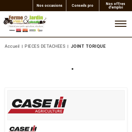
Nos offres
Nos occasions
Conseils pro
d'emploi
0
Accueil
PIECES DETACHEES
JOINT TORIQUE