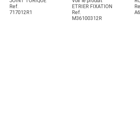
JOINT TORIQUE
Voir le produit
R
Ref.
ETRIER FIXATION
Re
717012R1
Ref.
A6
ESPACES VERTS
M36100312R
QUAD SSV UTV
PIECES DETACHEES
CONTACT