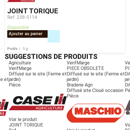
JOINT TORIQUE
Ref.
238-5114
Disponible
Ajouter au panier
Poids
5
g
SUGGESTIONS DE PRODUITS
Agriculture
VerifMarge
Ve
VerifMarge
PIECE OBSOLETE
PI
Diffusé sur le site (Ferme et
Diffusé sur le site (Ferme et
Di
me et
jardin)
jardin)
jar
Pièce
Braderie Agri
Di
Diffusé site Cloué occasion
Pi
Pièce
Voir le produit
JOINT TORIQUE
Vo
JOUET