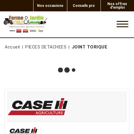
Nos offres
Nos occasions
Conseils pro
d'emploi
0
Accueil
PIECES DETACHEES
JOINT TORIQUE