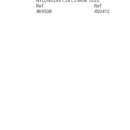
NYLON53X61,5X1,5.MINI 10
20
Ref.
Ref.
469508
450412
JOUET
ESPACES VERTS
QUAD SSV UTV
PIECES DETACHEES
CONTACT