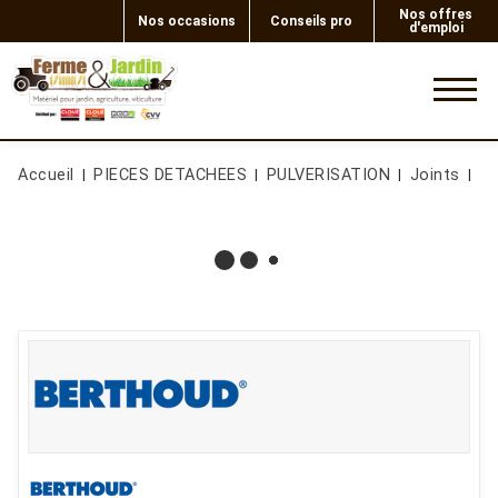
Nos offres
Nos occasions
Conseils pro
d'emploi
0
Accueil
PIECES DETACHEES
PULVERISATION
Joints
JO