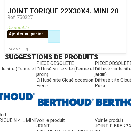
JOINT TORIQUE 22X30X4..MINI 20
Ref.
750227
Disponible
Ajouter au panier
Poids
1
g
SUGGESTIONS DE PRODUITS
PIECE OBSOLETE
PIECE OBSOLET
 le site (Ferme et
Diffusé sur le site (Ferme et
Diffusé sur le si
jardin)
jardin)
Diffusé site Cloué occasion
Diffusé site Clou
Pièce
Pièce
duit
QUE N 4......MINI
Voir le produit
Voir le produit
JOINT
JOINT FIBRE 22X1