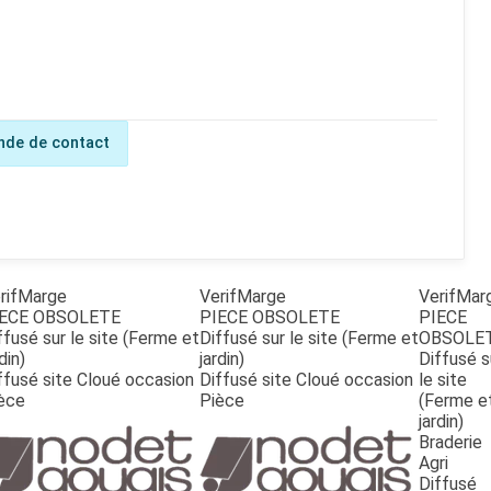
de de contact
rifMarge
VerifMarge
VerifMar
ECE OBSOLETE
PIECE OBSOLETE
PIECE
ffusé sur le site (Ferme et
Diffusé sur le site (Ferme et
OBSOLE
din)
jardin)
Diffusé s
ffusé site Cloué occasion
Diffusé site Cloué occasion
le site
èce
Pièce
(Ferme e
jardin)
Braderie
Agri
Diffusé