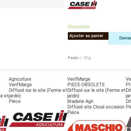
Benne
Sécateur
Plateau
Perche sécateur
Remorque bagagere
Tronçonneuse
Bineuse
Disponible
Accessoires
Ajouter au panier
Deman
Poids
10
g
Agriculture
VerifMarge
Ve
VerifMarge
PIECE OBSOLETE
PI
Diffusé sur le site (Ferme et
Diffusé sur le site (Ferme et
Di
me et
jardin)
jardin)
jar
Pièce
Braderie Agri
Di
Diffusé site Cloué occasion
Pi
Pièce