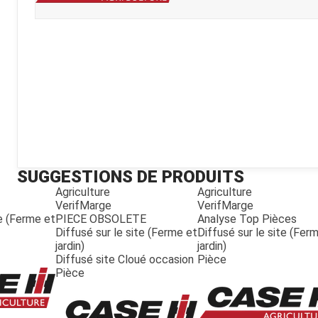
Kubota
Broyeur thermique
Broyeur électrique
SUGGESTIONS DE PRODUITS
Agriculture
Agriculture
VerifMarge
VerifMarge
te (Ferme et
PIECE OBSOLETE
Analyse Top Pièces
Diffusé sur le site (Ferme et
Diffusé sur le site (Fer
jardin)
jardin)
Diffusé site Cloué occasion
Pièce
Pièce