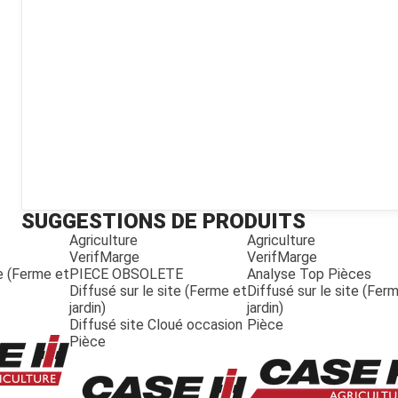
Kubota
Broyeur thermique
Broyeur électrique
SUGGESTIONS DE PRODUITS
Agriculture
Agriculture
VerifMarge
VerifMarge
te (Ferme et
PIECE OBSOLETE
Analyse Top Pièces
Diffusé sur le site (Ferme et
Diffusé sur le site (Fer
jardin)
jardin)
Diffusé site Cloué occasion
Pièce
Pièce