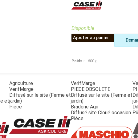
Benne
Sécateur
Plateau
Perche sécateur
Remorque bagagere
Tronçonneuse
Bineuse
Disponible
Accessoires
Ajouter au panier
Deman
Poids
600
g
Agriculture
VerifMarge
Ve
VerifMarge
PIECE OBSOLETE
PI
Diffusé sur le site (Ferme et
Diffusé sur le site (Ferme et
Di
me et
jardin)
jardin)
jar
Pièce
Braderie Agri
Di
Diffusé site Cloué occasion
Pi
Pièce