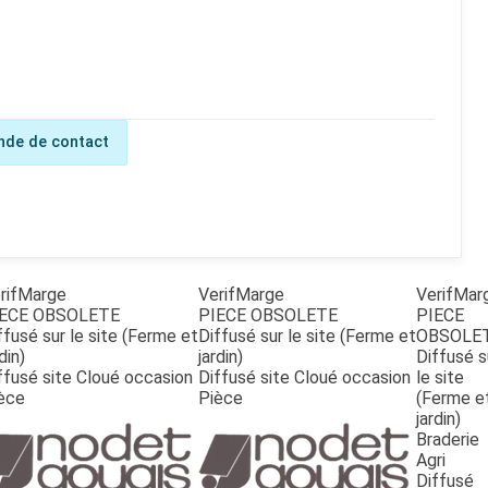
de de contact
rifMarge
VerifMarge
VerifMar
ECE OBSOLETE
PIECE OBSOLETE
PIECE
ffusé sur le site (Ferme et
Diffusé sur le site (Ferme et
OBSOLE
din)
jardin)
Diffusé s
ffusé site Cloué occasion
Diffusé site Cloué occasion
le site
èce
Pièce
(Ferme e
jardin)
Braderie
Agri
Diffusé