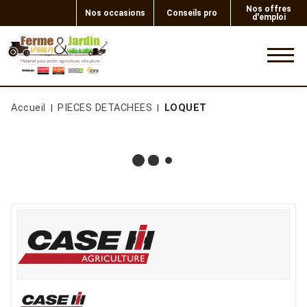
Nos offres
Nos occasions
Conseils pro
d'emploi
0
Accueil
PIECES DETACHEES
LOQUET