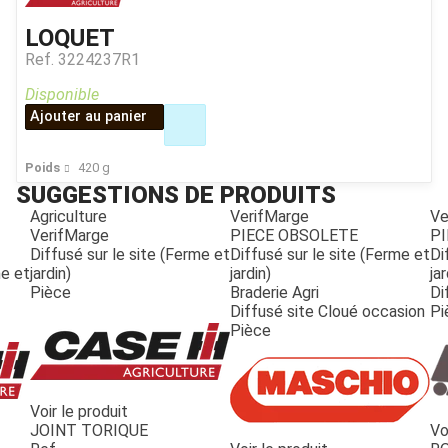
LOQUET
Ref.
3224237R1
Disponible
Ajouter au panier
Poids
420
g
SUGGESTIONS DE PRODUITS
Agriculture
VerifMarge
Ve
VerifMarge
PIECE OBSOLETE
PI
Diffusé sur le site (Ferme et
Diffusé sur le site (Ferme et
Di
me et
jardin)
jardin)
jar
Pièce
Braderie Agri
Di
Diffusé site Cloué occasion
Pi
Pièce
Voir le produit
JOINT TORIQUE
Vo
JOUET