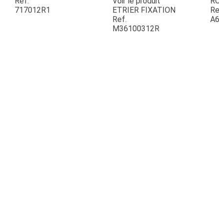
Ref.
Voir le produit
R
717012R1
ETRIER FIXATION
Re
Ref.
A6
ESPACES VERTS
M36100312R
QUAD SSV UTV
PIECES DETACHEES
CONTACT