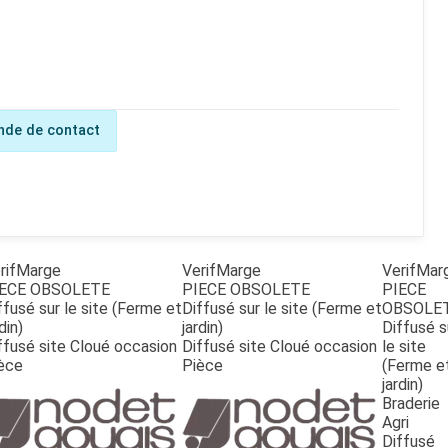
de de contact
rifMarge
VerifMarge
VerifMar
ECE OBSOLETE
PIECE OBSOLETE
PIECE
ffusé sur le site (Ferme et
Diffusé sur le site (Ferme et
OBSOLE
din)
jardin)
Diffusé s
ffusé site Cloué occasion
Diffusé site Cloué occasion
le site
èce
Pièce
(Ferme e
jardin)
Braderie
Agri
Diffusé