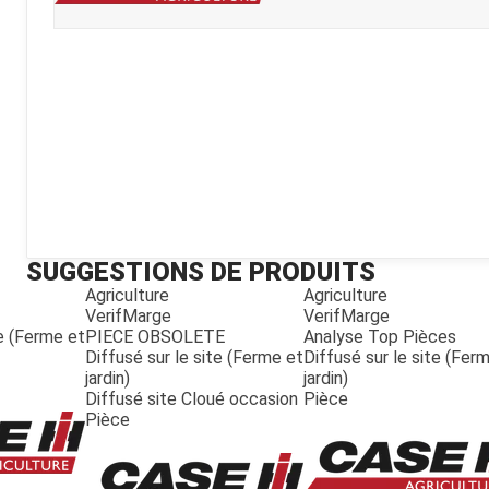
Kubota
Broyeur thermique
Broyeur électrique
SUGGESTIONS DE PRODUITS
Agriculture
Agriculture
VerifMarge
VerifMarge
te (Ferme et
PIECE OBSOLETE
Analyse Top Pièces
Diffusé sur le site (Ferme et
Diffusé sur le site (Fer
jardin)
jardin)
Diffusé site Cloué occasion
Pièce
Pièce