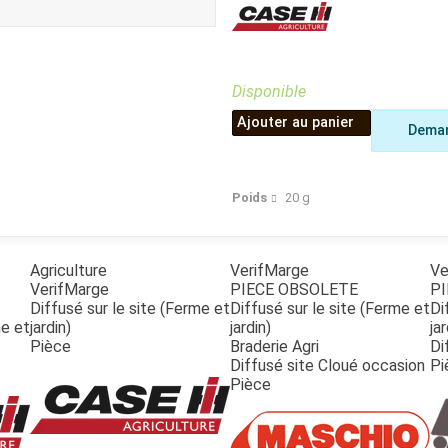
Benne
Sécateur
Plateau
Perche sécateur
Remorque bagagere
Tronçonneuse
Bineuse
Disponible
Accessoires
Ajouter au panier
Deman
Poids
20
g
Agriculture
VerifMarge
Ve
VerifMarge
PIECE OBSOLETE
PI
Diffusé sur le site (Ferme et
Diffusé sur le site (Ferme et
Di
me et
jardin)
jardin)
jar
Pièce
Braderie Agri
Di
Diffusé site Cloué occasion
Pi
Pièce