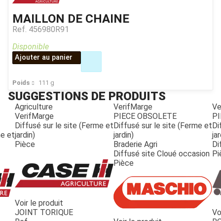
MAILLON DE CHAINE
Ref.
456980R91
Disponible
Ajouter au panier
Poids
111
g
SUGGESTIONS DE PRODUITS
Agriculture
VerifMarge
Ve
VerifMarge
PIECE OBSOLETE
PI
Diffusé sur le site (Ferme et
Diffusé sur le site (Ferme et
Di
me et
jardin)
jardin)
jar
Pièce
Braderie Agri
Di
Diffusé site Cloué occasion
Pi
Pièce
Voir le produit
JOINT TORIQUE
Vo
JOUET