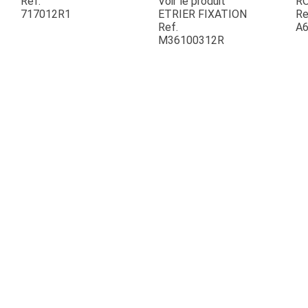
Ref.
Voir le produit
R
717012R1
ETRIER FIXATION
Re
Ref.
A6
ESPACES VERTS
M36100312R
QUAD SSV UTV
PIECES DETACHEES
CONTACT