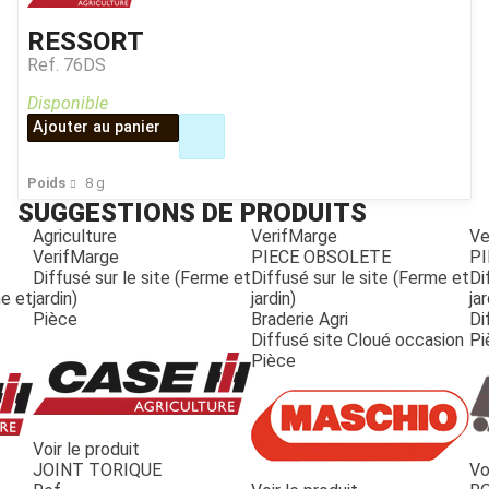
RESSORT
Ref.
76DS
Disponible
Ajouter au panier
Poids
8
g
SUGGESTIONS DE PRODUITS
Agriculture
VerifMarge
Ve
VerifMarge
PIECE OBSOLETE
PI
Diffusé sur le site (Ferme et
Diffusé sur le site (Ferme et
Di
me et
jardin)
jardin)
jar
Pièce
Braderie Agri
Di
Diffusé site Cloué occasion
Pi
Pièce
Voir le produit
JOINT TORIQUE
Vo
JOUET