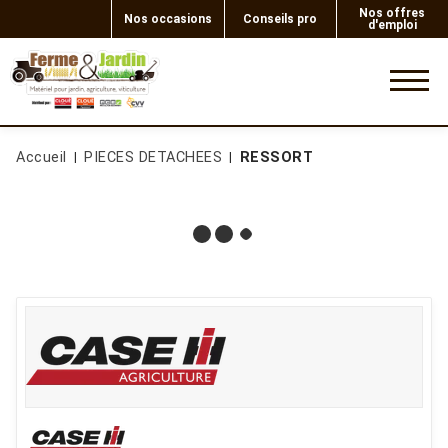
Nos offres
Nos occasions
Conseils pro
d'emploi
0
Accueil
PIECES DETACHEES
RESSORT