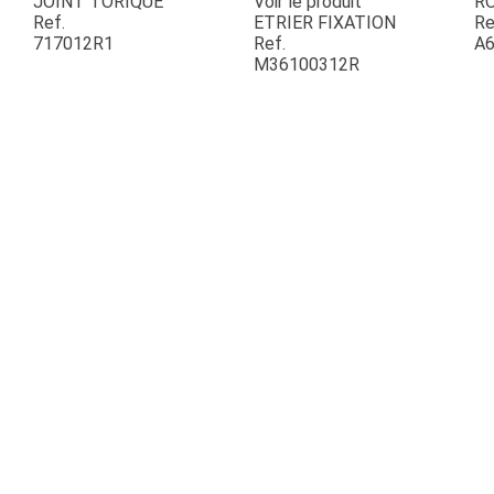
JOINT TORIQUE
Voir le produit
R
Ref.
ETRIER FIXATION
Re
717012R1
Ref.
A6
ESPACES VERTS
M36100312R
QUAD SSV UTV
PIECES DETACHEES
CONTACT