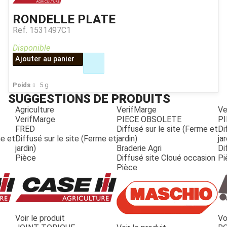
RONDELLE PLATE
Ref.
1531497C1
Disponible
Ajouter au panier
Poids
5
g
SUGGESTIONS DE PRODUITS
Agriculture
VerifMarge
Ve
VerifMarge
PIECE OBSOLETE
PI
FRED
Diffusé sur le site (Ferme et
Di
me et
Diffusé sur le site (Ferme et
jardin)
jar
jardin)
Braderie Agri
Di
Pièce
Diffusé site Cloué occasion
Pi
Pièce
Voir le produit
Vo
JOUET