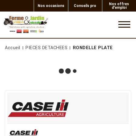
Nos offres
Nos occasions
Conseils pro
d'emploi
0
Accueil
PIECES DETACHEES
RONDELLE PLATE