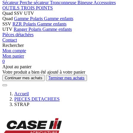
Sécateur
Perche sécateur
Tronçonneuse
Bineuse
Accessoires
OUTILS TROIS POINTS
Quad SSV UTV
Quad
Gamme Polaris
Gamme enfants
SSV
RZR Polaris
Gamme enfants
UTV
Ranger Polaris
Gamme enfants
Pièces détachées
Contact
Rechercher
Mon compte
Mon panier
0
Ajout au panier
Votre produit a bien été ajouté à votre panier
Continuer mes achats
Terminer mes achats
Accueil
PIECES DETACHEES
STRAP