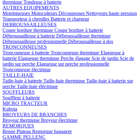
thermique
Tondeuse à batterie
AUTRES EQUIPEMENTS
Motobineuses
Motoculteurs
Découpeuses
Nettoyeurs haute pression
Transporteur à chenilles
Batterie et chargeur
DEBROUSSAILLEUSES
Coupe bordure thermique
Coupe bordure à batterie
Débroussailleuse à batterie
Débroussailleuse thermique
Débroussailleuse professionnelle
Débroussailleuse à dos
TRONCONNEUSES
Tronçonneuse à batterie
Tronçonneuse thermique
Elagueuse à
batterie
Elagueuse thermique
Perche élagage
Scie de jardin
Scie de
jardin sur perche
Elagueuse sur perche professionnelle
Tronçonneuse électrique
TAILLE-HAIE
Taille-haie à batterie
Taille-haie thermique
Taille-haie à batterie sur
perche
Taille-haie éléctrique
SOUFFLEURS
Souffleur à batterie
MICRO TRACTEUR
Kubota
BROYEURS DE BRANCHES
Broyeur thermique
Broyeur électrique
REMORQUES
Benne
Plateau
Remorque bagagere
GAMME PELLENC