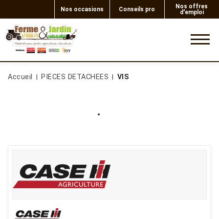
Nos offres
Nos occasions
Conseils pro
d'emploi
0
Accueil
PIECES DETACHEES
VIS