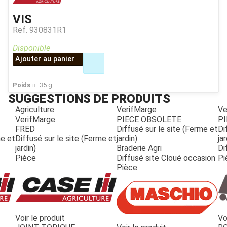
VIS
Ref.
930831R1
Disponible
Ajouter au panier
Poids
35
g
SUGGESTIONS DE PRODUITS
Agriculture
VerifMarge
Ve
VerifMarge
PIECE OBSOLETE
PI
FRED
Diffusé sur le site (Ferme et
Di
me et
Diffusé sur le site (Ferme et
jardin)
jar
jardin)
Braderie Agri
Di
Pièce
Diffusé site Cloué occasion
Pi
Pièce
Voir le produit
Vo
JOUET