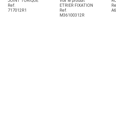
JOINT TORIQUE
Voir le produit
R
Ref.
ETRIER FIXATION
Re
717012R1
Ref.
A6
ESPACES VERTS
M36100312R
QUAD SSV UTV
PIECES DETACHEES
CONTACT