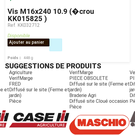
Vis M16x240 10.9 (�crou
KK015825 )
Ref.
KK032712
Disponible
Ajouter au panier
Poids
448
g
SUGGESTIONS DE PRODUITS
Agriculture
VerifMarge
Ve
VerifMarge
PIECE OBSOLETE
PI
FRED
Diffusé sur le site (Ferme et
Di
me et
Diffusé sur le site (Ferme et
jardin)
jar
jardin)
Braderie Agri
Di
Pièce
Diffusé site Cloué occasion
Pi
Pièce
JOUET