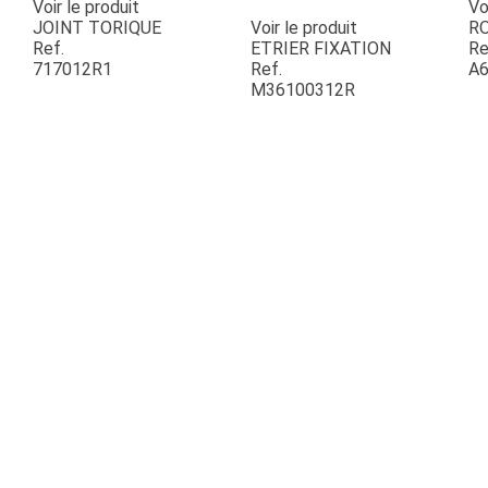
Voir le produit
Vo
JOINT TORIQUE
Voir le produit
R
Ref.
ETRIER FIXATION
Re
ESPACES VERTS
717012R1
Ref.
A6
M36100312R
QUAD SSV UTV
PIECES DETACHEES
CONTACT