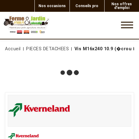
Nos offres
Nos occasions
Conseils pro
d'emploi
0
Accueil
PIECES DETACHEES
Vis M16x240 10.9 (�crou KK