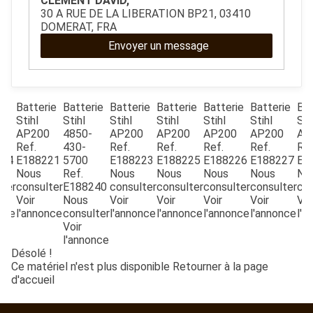
CLEMENT DAVID,
ESPACES VERTS
30 A RUE DE LA LIBERATION BP21, 03410
DOMERAT, FRA
Envoyer un message
QUAD SSV UTV
PIECES DETACHEES
ie
Batterie
Batterie
Batterie
Batterie
Batterie
Batterie
Bat
Stihl
Stihl
Stihl
Stihl
Stihl
Stihl
Sti
0
AP200
4850-
AP200
AP200
AP200
AP200
AP
Ref.
430-
Ref.
Ref.
Ref.
Ref.
Ref
CONTACT
224
E188221
5700
E188223
E188225
E188226
E188227
E1
Nous
Ref.
Nous
Nous
Nous
Nous
No
lter
consulter
E188240
consulter
consulter
consulter
consulter
con
Voir
Nous
Voir
Voir
Voir
Voir
Voi
nce
l'annonce
consulter
l'annonce
l'annonce
l'annonce
l'annonce
l'a
Voir
l'annonce
Désolé !
Ce matériel n'est plus disponible
Retourner à la page
d'accueil