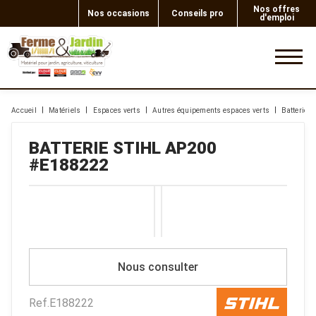
Nos offres
Nos occasions
Conseils pro
d'emploi
0
Accueil
Matériels
Espaces verts
Autres équipements espaces verts
Batterie
BATTERIE
STIHL
AP200
#E188222
Nous consulter
Ref.
E188222