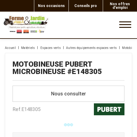
Nos offres
Nos occasions
Conseils pro
d'emploi
0
Accueil
Matériels
Espaces verts
Autres équipements espaces verts
Motobine
MOTOBINEUSE
PUBERT
MICROBINEUSE
#E148305
Nous consulter
Ref.
E148305