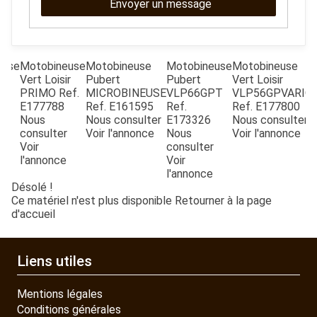
Envoyer un message
QUAD SSV UTV
euse
Motobineuse
Motobineuse
Motobineuse
Motobineuse
PIECES DETACHEES
Vert Loisir
Pubert
Pubert
Vert Loisir
PT
PRIMO
Ref.
MICROBINEUSE
VLP66GPT
VLP56GPVARIO
E177788
Ref.
E161595
Ref.
Ref.
E177800
CONTACT
Nous
Nous consulter
E173326
Nous consulter
T
consulter
Voir l'annonce
Nous
Voir l'annonce
Voir
consulter
e
l'annonce
Voir
l'annonce
Désolé !
Ce matériel n'est plus disponible
Retourner à la page
d'accueil
Liens utiles
Mentions légales
Conditions générales