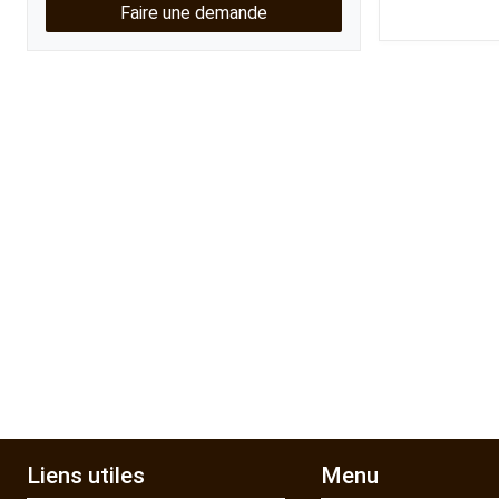
Faire une demande
Kubota
Broyeur thermique
Broyeur électrique
Liens utiles
Menu