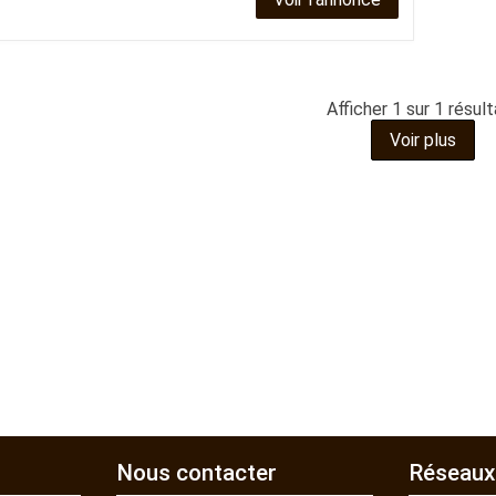
Benne
Sécateur
Plateau
Perche sécateur
Remorque bagagere
Tronçonneuse
Bineuse
Accessoires
Afficher
1
sur 1 résul
Voir plus
Nous contacter
Réseaux