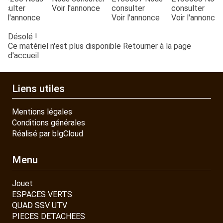
nsulter
Voir l'annonce
consulter
consulter
ir l'annonce
Voir l'annonce
Voir l'annonce
Désolé !
Ce matériel n'est plus disponible
Retourner à la page
d'accueil
Liens utiles
Mentions légales
Conditions générales
Réalisé par blgCloud
Menu
Jouet
ESPACES VERTS
QUAD SSV UTV
PIECES DETACHEES