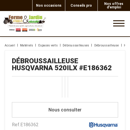
Nos offres
Nos occasions
Conseils pro
d'emploi
0
Accueil
Matériels
Espaces verts
Débroussailleuses
Débroussailleuse
Hus
DÉBROUSSAILLEUSE
HUSQVARNA
520ILX
#E186362
Nous consulter
Ref.
E186362