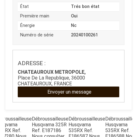
État
Trés bon état
JOUET
Première main
Oui
Énergie
Nc
ESPACES VERTS
Numéro de série
20240100261
QUAD SSV UTV
ADRESSE :
PIECES DETACHEES
CHATEAUROUX METROPOLE,
Place De La Republique, 36000
CHATEAUROUX, FRANCE
CONTACT
Envoyer un message
broussailleuse
Débroussailleuse
Débroussailleuse
Débroussaille
usqvarna
Husqvarna
325R
Husqvarna
Husqvarna
35IRX
Ref.
Ref.
E187186
535RX
Ref.
535RX
Ref.
187280
Nous
Nous consulter
E186587
Nous
E186588
Nous