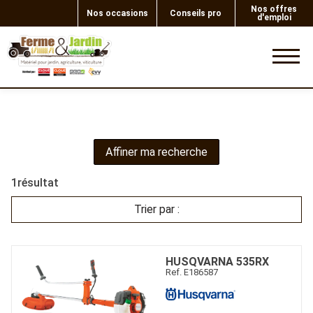
Nos offres
Nos occasions
Conseils pro
d'emploi
0
Affiner ma recherche
1
résultat
Trier par :
HUSQVARNA
535RX
Ref.
E186587