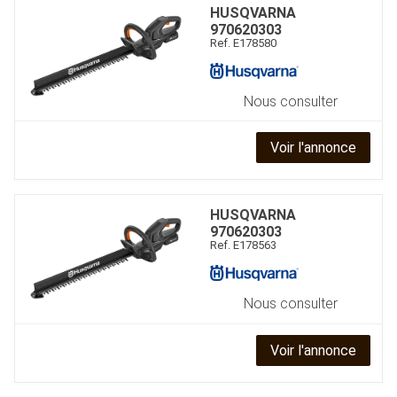
HUSQVARNA
970620303
Ref.
E178580
JOUET
Nous consulter
ESPACES VERTS
Voir l'annonce
QUAD SSV UTV
HUSQVARNA
970620303
Ref.
E178563
PIECES DETACHEES
Nous consulter
CONTACT
Voir l'annonce