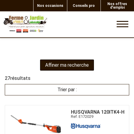
Nos offres
Nos occasions
Conseils pro
d'emploi
0
Affiner ma recherche
27
résultats
Trier par :
HUSQVARNA
120ITK4-H
Ref.
E172029