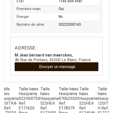
État
Trés bon état
Première main
Oui
JOUET
Énergie
Nc
Numéro de série
20222300143
ESPACES VERTS
QUAD SSV UTV
ADRESSE :
M Jean bernard van maercken,
PIECES DETACHEES
46 Rue de Poitiers, 36300 Le Blanc, France
Envoyer un message
CONTACT
Taille
Taille haies
Taille
Taille haies
Taille
Taille
haies
Husqvarna
haies
Husqvarna
haies
haies
X
Husqvarna
522HSR75X
Husqvarna
970620303
Husqvarna
Husqvar
120ITK4-
Ref.
525HE4
Ref.
525HE4
120ITK4
H
Ref.
E171626
Ref.
E178579
Ref.
H
Ref.
E172029
Nous
E171593
Nous
E174046
E17171