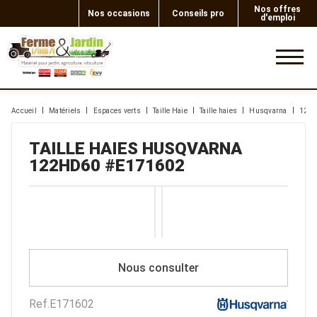
Nos offres
Nos occasions
Conseils pro
d'emploi
0
Accueil
Matériels
Espaces verts
Taille Haie
Taille haies
Husqvarna
122
TAILLE HAIES
HUSQVARNA
122HD60
#E171602
Nous consulter
Ref.
E171602